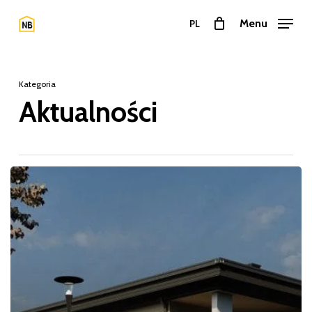
Przejdź
Menu
PL
do
Zamkn
treści
menu
głównej
Kategoria
Aktualności