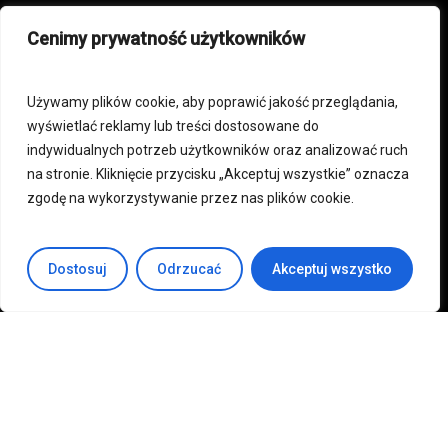
Zostań wystawcą
Cenimy prywatność użytkowników
Kup online
Używamy plików cookie, aby poprawić jakość przeglądania,
wyświetlać reklamy lub treści dostosowane do
Polityka prywatności i cookies
indywidualnych potrzeb użytkowników oraz analizować ruch
Regulamin sklepu internetowego oraz
na stronie. Kliknięcie przycisku „Akceptuj wszystkie” oznacza
świadczenia usług drogą elektroniczną
zgodę na wykorzystywanie przez nas plików cookie.
Regulamin targów
Regulamin najmu powierzchni wystawienniczej
Dostosuj
Odrzucać
Akceptuj wszystko
oraz usług dodatkowych
+48 792 772 230
biuro@expoproperty.pl