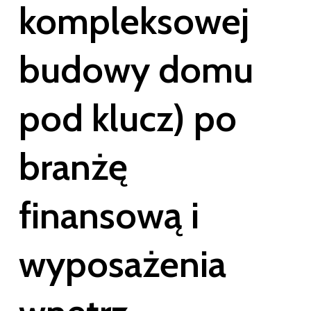
kom­plek­so­wej
budowy
domu
pod
klucz)
po
branżę
finan­sową
i
wypo­sa­że­nia