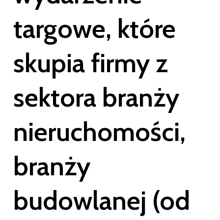
targowe,
które
sku­pia
firmy
z
sek­tora
branży
nie­ru­cho­mo­ści,
branży
budow­la­nej
(od