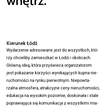
wnętrz.
Kierunek Łódź
Wydarzenie adre­so­wane jest do wszyst­kich, któ­
rzy chcie­liby zamiesz­kać w Łodzi i oko­li­cach.
Główną ideą, która przy­świeca orga­ni­za­to­rom
jest poka­za­nie korzy­ści wyni­ka­ją­cych kupna nie­
ru­cho­mo­ści na rynku pier­wot­nym. Nie­po­wta­
rzalna atmos­fera, atrak­cyjne ceny nie­ru­cho­mo­ści,
edu­ka­cja na wyso­kim pozio­mie, dosko­nała i stale
popra­wia­jąca się komu­ni­ka­cja z wszyst­kimi mia­