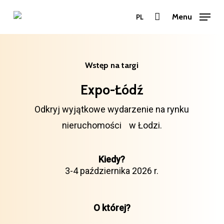
Przejdź
Menu
PL
do
Zamkn
treści
menu
głównej
Wstęp
na
targi
Expo-Łódź
Odkryj wyjątkowe wydarzenie na rynku
nieruchomości w Łodzi.
Kiedy?
3-4 października 2026 r.
O której?