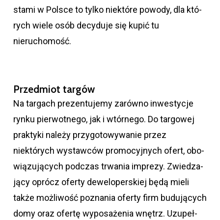
stami w Pol­sce to tylko nie­które powody, dla któ­
rych wiele osób decy­duje się kupić tu
nieruchomość.
Przedmiot targów
Na tar­gach pre­zen­tu­jemy zarówno inwe­sty­cje
rynku pier­wot­nego, jak i wtór­nego. Do targowej
praktyki należy przygotowywanie przez
niektórych wystawców pro­mo­cyjnych ofert, obo­
wią­zu­jących pod­czas trwa­nia imprezy. Zwie­dza­
jący oprócz oferty dewe­lo­per­skiej będą mieli
także możliwość poznania oferty firm budujących
domy oraz ofertę wypo­sa­że­nia wnętrz. Uzu­peł­