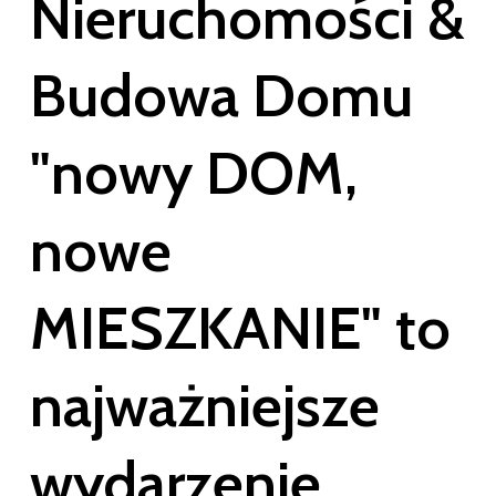
Nie­ru­cho­mo­ści
&
Budowa
Domu
"nowy
DOM,
nowe
MIESZKANIE"
to
naj­waż­niej­sze
wydarzenie