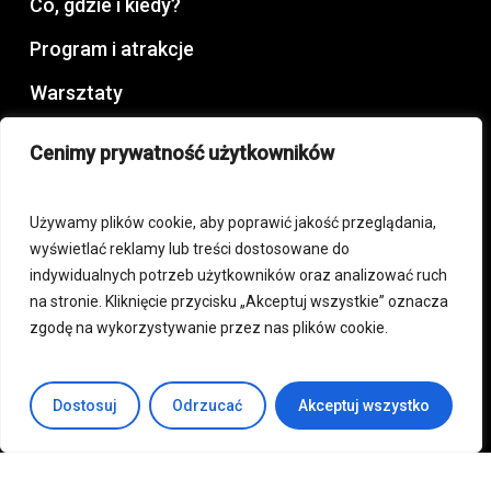
Co, gdzie i kiedy?
Program i atrakcje
Warsztaty
Zostań wystawcą
Cenimy prywatność użytkowników
Kup online
Używamy plików cookie, aby poprawić jakość przeglądania,
wyświetlać reklamy lub treści dostosowane do
Polityka prywatności i cookies
indywidualnych potrzeb użytkowników oraz analizować ruch
Regulamin sklepu internetowego oraz
na stronie. Kliknięcie przycisku „Akceptuj wszystkie” oznacza
zgodę na wykorzystywanie przez nas plików cookie.
świadczenia usług drogą elektroniczną
Regulamin targów
Regulamin najmu powierzchni wystawienniczej
Dostosuj
Odrzucać
Akceptuj wszystko
oraz usług dodatkowych