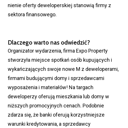
nienie oferty deweloperskiej sta­no­wią firmy z
sek­tora finan­so­wego.
Dlaczego warto nas odwiedzić?
Orga­ni­za­tor wyda­rze­nia, firma Expo Pro­perty
stwo­rzyła miej­sce spotkań osób kupu­ją­cych i
wykań­cza­ją­cych swoje nowe M z deweloperami,
firmami budującymi domy i sprzedawcami
wyposażenia i materiałów! Na tar­gach
deweloperzy oferują mieszkania lub domy w
niższych promocyjnych cenach. Podobnie
zdarza się, że banki oferują korzystniejsze
warunki kredytowania, a sprzedawcy