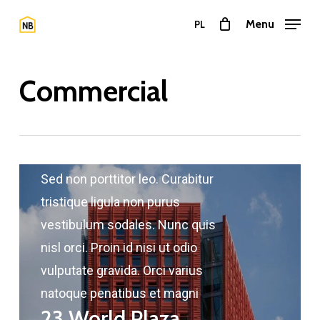
Przejdź
Menu
PL
do
Zamkn
treści
menu
głównej
Commercial
Sed non porttitor leo. Curabitur
tristique ligula non purus
vestibulum sodales. Nunc quis
nisl orci. Proin id nisi ut odio
vulputate gravida. Orci varius
natoque penatibus et magni
23 World Plaza