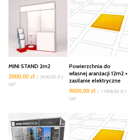
Dodaj Do Koszyka
Dodaj Do Koszyka
MINI STAND 2m2
Powierzchnia do
własnej aranżacji 12m2 +
3000,00
zł
|
3690,00
zł
z
zasilanie elektryczne
VAT
9600,00
zł
|
11808,00
zł
z
VAT