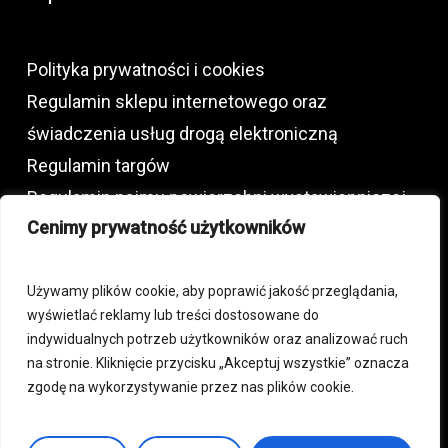
Polityka prywatności i cookies
Regulamin sklepu internetowego oraz
świadczenia usług drogą elektroniczną
Regulamin targów
Regulamin najmu powierzchni wystawienniczej
Cenimy prywatność użytkowników
oraz usług dodatkowych
Używamy plików cookie, aby poprawić jakość przeglądania,
+48 792 772 230
wyświetlać reklamy lub treści dostosowane do
indywidualnych potrzeb użytkowników oraz analizować ruch
biuro@expoproperty.pl
na stronie. Kliknięcie przycisku „Akceptuj wszystkie” oznacza
zgodę na wykorzystywanie przez nas plików cookie.
Facebook