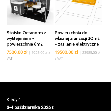
Dodaj Do Koszyka
Dodaj Do Koszyka
Stoisko Octanorm z
Powierzchnia do
wyklejeniem +
własnej aranżacji 30m2
powierzchnia 6m2
+ zasilanie elektryczne
7500,00
zł
19500,00
zł
|
9225,00
zł
z
|
23985,00
zł
VAT
z VAT
Kiedy?
3-4 października 2026 r.