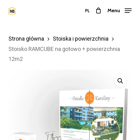
Przejdź
Menu
PL
do
Zamkn
treści
menu
głównej
Strona główna
Stoiska i powierzchnia
Stoisko RAMCUBE na gotowo + powierzchnia
12m2