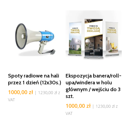
Dodaj Do Koszyka
Dodaj Do Koszyka
Spoty radiowe na hali
Ekspozycja banera/roll-
przez 1 dzień (12x30s.)
upa/windera w holu
głównym / wejściu do 3
1000,00
zł
|
1230,00
zł
z
szt.
VAT
1000,00
zł
|
1230,00
zł
z
VAT