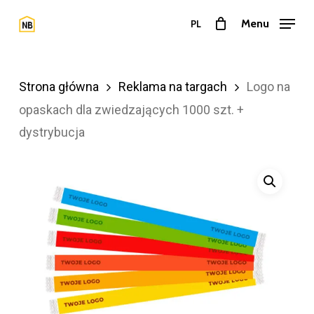
Przejdź
Menu
PL
do
Zamkn
treści
menu
głównej
Strona główna
Reklama na targach
Logo na
opaskach dla zwiedzających 1000 szt. +
dystrybucja