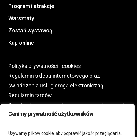
Program i atrakcje
Warsztaty
Zostań wystawcą
Kup online
Polityka prywatności i cookies
Regulamin sklepu internetowego oraz
świadczenia usług drogą elektroniczną
Regulamin targów
Regulamin najmu powierzchni wystawienniczej
Cenimy prywatność użytkowników
oraz usług dodatkowych
Używamy plików cookie, aby poprawić jakość przeglądania,
+48 792 772 230