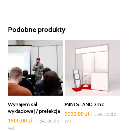
Podobne produkty
Dodaj Do Koszyka
Dodaj Do Koszyka
Wynajem sali
MINI STAND 2m2
wykładowej / prelekcja
3000,00
zł
|
3690,00
zł
z
1500,00
zł
|
1845,00
zł
z
VAT
VAT